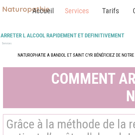
Aller au contenu
Naturopathie
Sauter le 
Accueil
Services
Tarifs
▼
ARRETER L ALCOOL RAPIDEMENT ET DEFINITIVEMENT
Services
NATUROPHATIE A BANDOL ET SAINT CYR BÉNÉFICIEZ DE NOTR
COMMENT ARR
N
Grâce à la méthode de la ré