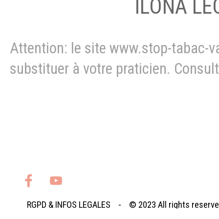
ILONA LE
Attention: le site www.stop-tabac-v
substituer à votre praticien. Consu
STOP TABAC - ARRETER DE FUMER - ARRETER LA
AIDE TABAC - NATUROPATHIE TABAC -
arret tabac L
Castellet , arret tabac Sanary-sur-Mer , arret tabac Ol
tabac Saint-Cyr-sur-Mer - stop tabac Bandol - stop tab
- stop tabac La Ciotat - stop tabac Marseille
RGPD
&
INFOS LEGALES
- © 2023
All rights reserv
Retourner au contenu