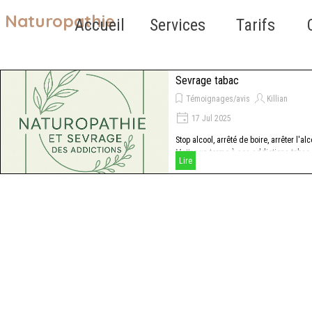
Aller au contenu
Naturopathie
Sauter le 
Accueil
Services
Tarifs
▼
Sevrage tabac
Témoignages/avis
Killian
17 Jul 2025
Stop alcool, arrêté de boire, arrêter l'alc
Mettre un terme à ses addictions tabac
Lire
alcool